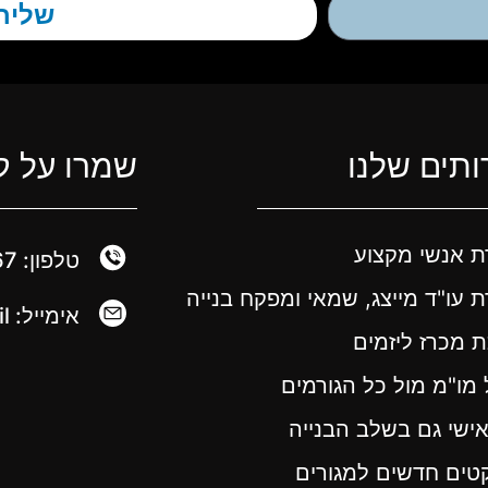
שליח
תים שלנו
שמרו על ק
ת אנשי מקצוע
טלפון: 052-7306667
 עו"ד מייצג, שמאי ומפקח בנייה
אימייל: shlomi@top-360.co.il
ת מכרז ליזמים
 מו"מ מול כל הגורמים
 אישי גם בשלב הבנייה
קטים חדשים למגורים